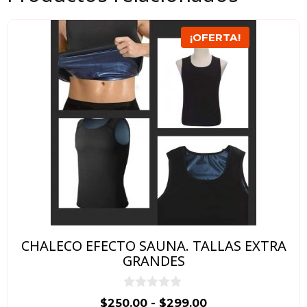
Este
¡OFERTA!
producto
tiene
múltiples
variantes.
Las
opciones
se
pueden
elegir
en
CHALECO EFECTO SAUNA. TALLAS EXTRA
la
GRANDES
página
de
0
Rango
$
250.00
-
$
299.00