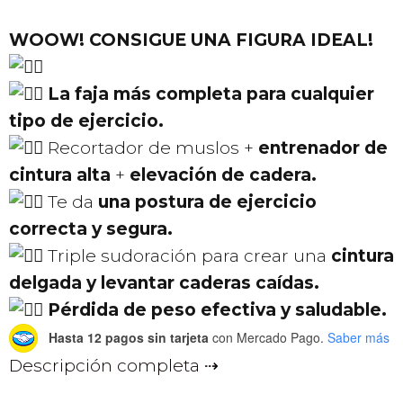
precio
precio
original
actual
WOOW! CONSIGUE UNA FIGURA IDEAL!
era:
es:
$179.00.
$99.00.
La faja más completa para cualquier
tipo de
ejercicio.
Recortador de muslos +
entrenador de
cintura alta
+
elevación de cadera.
Te da
una postura de ejercicio
correcta y segura.
Triple sudoración para crear una
cintura
delgada y levantar caderas caídas.
Pérdida de peso efectiva y saludable.
Hasta 12 pagos sin tarjeta
con Mercado Pago.
Saber más
Descripción completa