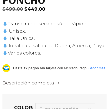
PONCHO
El
El
$
499.00
$
449.00
precio
precio
original
actual
Transpirable, secado súper rápido.
era:
es:
Unisex.
$499.00.
$449.00.
Talla Única.
Ideal para salida de Ducha, Alberca, Playa.
Varios colores.
Hasta 12 pagos sin tarjeta
con Mercado Pago.
Saber más
Descripción completa
COLOR: