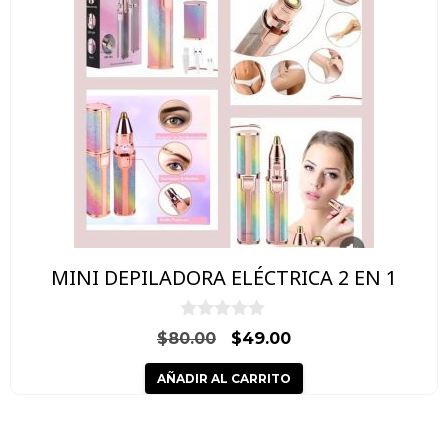
MINI DEPILADORA ELÉCTRICA 2 EN 1
0
El
El
$
80.00
$
49.00
d
precio
precio
e
AÑADIR AL CARRITO
5
original
actual
era:
es:
$80.00.
$49.00.