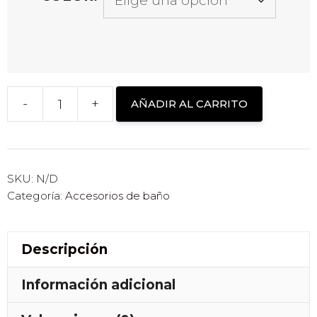
-
+
AÑADIR AL CARRITO
BATA
DE
BAÑO
TIPO
SKU:
N/D
Categoría:
Accesorios de baño
PONCHO
cantidad
Descripción
Información adicional