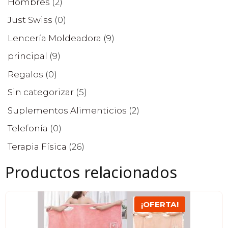
Hombres
(2)
Just Swiss
(0)
Lencería Moldeadora
(9)
principal
(9)
Regalos
(0)
Sin categorizar
(5)
Suplementos Alimenticios
(2)
Telefonía
(0)
Terapia Física
(26)
Productos relacionados
Este
¡OFERTA!
producto