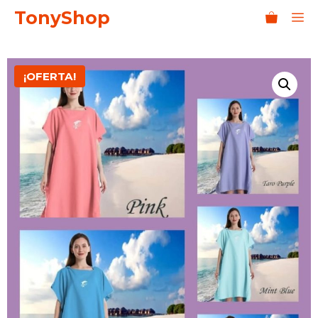
Saltar
TonyShop
M
al
contenido
¡OFERTA!