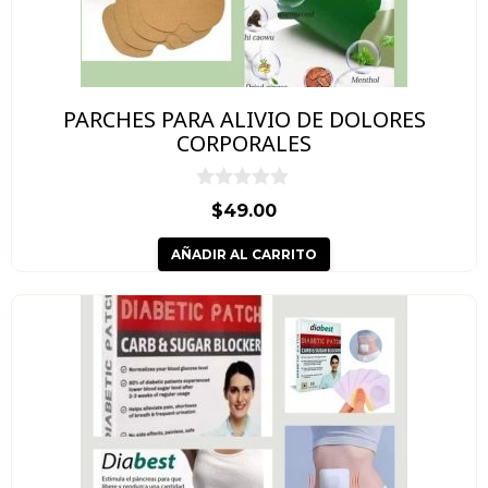
PARCHES PARA ALIVIO DE DOLORES
CORPORALES
0
$
49.00
d
e
AÑADIR AL CARRITO
5