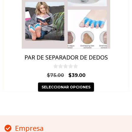
Las
opciones
se
pueden
elegir
en
PAR DE SEPARADOR DE DEDOS
la
página
0
El
El
$
75.00
$
39.00
d
de
precio
precio
e
producto
SELECCIONAR OPCIONES
5
original
actual
era:
es:
$75.00.
$39.00.
Empresa