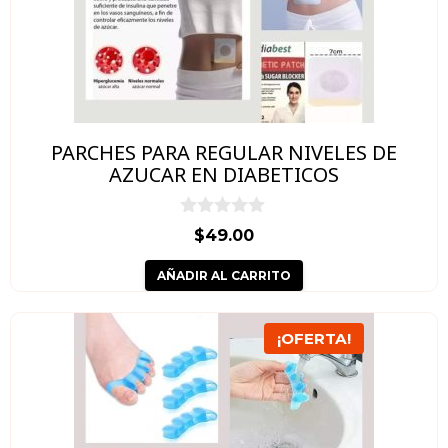
PARCHES PARA REGULAR NIVELES DE
AZUCAR EN DIABETICOS
0
$
49.00
d
e
AÑADIR AL CARRITO
5
Este
¡OFERTA!
producto
tiene
múltiples
variantes.