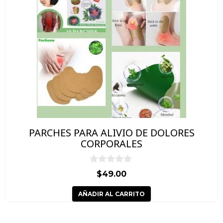
PARCHES PARA ALIVIO DE DOLORES
CORPORALES
0
$
49.00
d
e
AÑADIR AL CARRITO
5