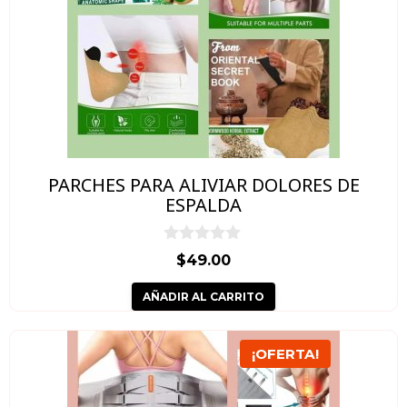
PARCHES PARA ALIVIAR DOLORES DE
ESPALDA
0
$
49.00
d
e
AÑADIR AL CARRITO
5
Este
¡OFERTA!
producto
tiene