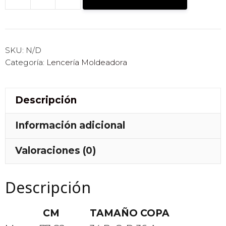
SUJETADOR
CON
BANDA
DE
SKU:
N/D
Categoría:
Lencería Moldeadora
APOYO
PARA
PECHO
Descripción
Y
CORRECTOR
Información adicional
DE
Valoraciones (0)
POSTURA
cantidad
Descripción
CM TAMAÑO COPA