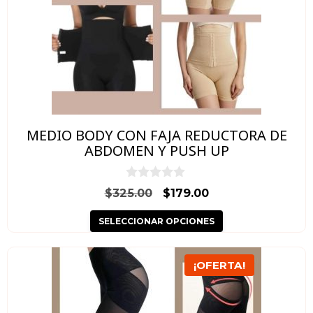
Las
opciones
se
pueden
elegir
en
MEDIO BODY CON FAJA REDUCTORA DE
la
ABDOMEN Y PUSH UP
página
de
0
El
El
$
325.00
$
179.00
d
producto
precio
precio
e
SELECCIONAR OPCIONES
5
original
actual
era:
es:
Este
$325.00.
$179.00.
¡OFERTA!
producto
tiene