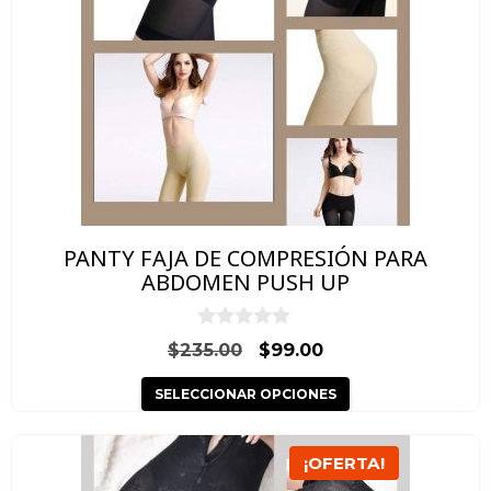
múltiples
variantes.
Las
opciones
se
pueden
elegir
en
PANTY FAJA DE COMPRESIÓN PARA
la
ABDOMEN PUSH UP
página
de
0
El
El
$
235.00
$
99.00
d
producto
precio
precio
e
SELECCIONAR OPCIONES
5
original
actual
era:
es:
Este
$235.00.
$99.00.
¡OFERTA!
producto