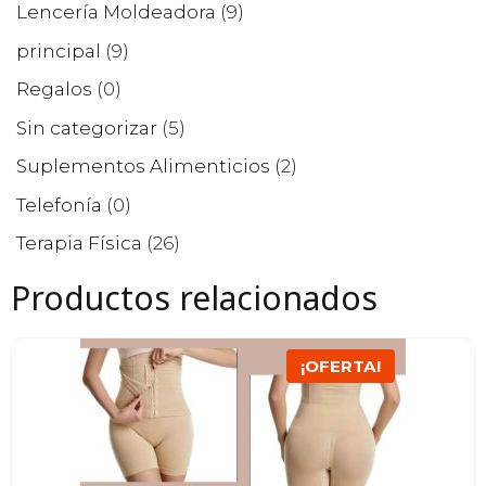
Lencería Moldeadora
(9)
principal
(9)
Regalos
(0)
Sin categorizar
(5)
Suplementos Alimenticios
(2)
Telefonía
(0)
Terapia Física
(26)
Productos relacionados
Este
¡OFERTA!
producto
tiene
múltiples
variantes.