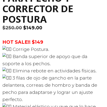
CORRECTOR DE
POSTURA
El
El
$
250.00
$
149.00
precio
precio
original
actual
HOT SALE!! $149
era:
es:
Corrige Postura.
$250.00.
$149.00.
Banda superior de apoyo que da
soporte a los pechos.
Elimina rebote en actividades físicas.
3 filas de ojo de gancho en la parte
delantera, correas de hombro y banda de
pecho para adaptarse y lograr un ajuste
perfecto.
Material elástico y suave que lo hace