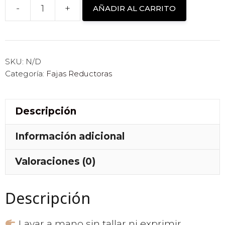
-
+
AÑADIR AL CARRITO
CHALECO
DE
NEOPRENO
CON
SKU:
N/D
Categoría:
Fajas Reductoras
FAJA
cantidad
Descripción
Información adicional
Valoraciones (0)
Descripción
Lavar a mano sin tallar ni exprimir.