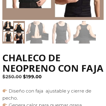
CHALECO DE
NEOPRENO CON FAJA
El
El
$
250.00
$
199.00
precio
precio
original
actual
Diseño con faja ajustable y cierre de
era:
es:
pecho.
$250.00.
$199.00.
Genera calor para quemar grasa.